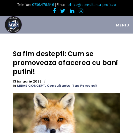
Telefon:
0736.476.646
| Email:
office@consultanta-profit.ro
MENIU
Sa fim destepti: Cum se
promoveaza afacerea cu bani
putini!
13 Ianuarie 2022
In
MIBAS CONCEPT, Consultantul Tau Personal!