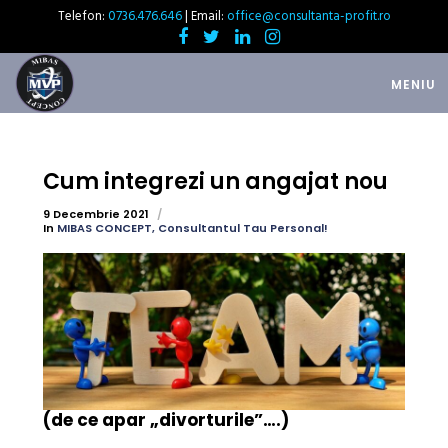
Telefon:
0736.476.646
| Email:
office@consultanta-profit.ro
MENIU
Cum integrezi un angajat nou
9 Decembrie 2021
In
MIBAS CONCEPT, Consultantul Tau Personal!
(de ce apar „divorturile”….)