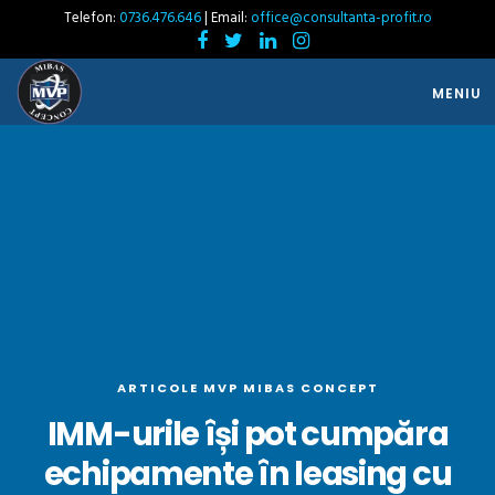
Telefon:
0736.476.646
| Email:
office@consultanta-profit.ro
MENIU
ARTICOLE MVP MIBAS CONCEPT
IMM-urile își pot cumpăra
echipamente în leasing cu